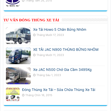
Tháng Tám 26, 2015
TƯ VẤN ĐÓNG THÙNG XE TẢI
Xe Tải Howo 5 Chân Bửng Nhôm
Tháng Mười 17, 2023
XE TẢI JAC N900 THÙNG BỬNG NHÔM
Tháng Mười 11, 2023
Xe JAC N500 Chở Gia Cầm 3495Kg
Tháng Sáu 1, 2023
Đóng Thùng Xe Tải – Sửa Chữa Thùng Xe Tải
Tháng Chín 16, 2015