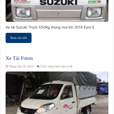
Xe tải Suzuki Truck 550Kg thùng mui kín 2019 Euro 5
Xem chi tiết
Xe Tải Foton
ở
Tháng Sáu 18, 2019
Chức năng bình luận bị tắt
Xe
Tải
Foton