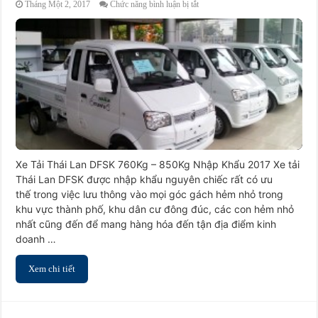
ở
Tháng Một 2, 2017
Chức năng bình luận bị tắt
Xe
Tải
Thái
Lan
DFSK
760Kg
–
850Kg
Nhập
Khẩu
2017
Xe Tải Thái Lan DFSK 760Kg – 850Kg Nhập Khẩu 2017 Xe tải
Thái Lan DFSK được nhập khẩu nguyên chiếc rất có ưu
thế trong việc lưu thông vào mọi góc gách hẻm nhỏ trong
khu vực thành phố, khu dân cư đông đúc, các con hẻm nhỏ
nhất cũng đến để mang hàng hóa đến tận địa điểm kinh
doanh …
Xem chi tiết