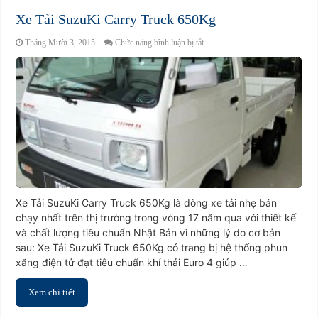
Xe Tải SuzuKi Carry Truck 650Kg
ở
Tháng Mười 3, 2015
Chức năng bình luận bị tắt
Xe
Tải
SuzuKi
Carry
Truck
650Kg
Xe Tải SuzuKi Carry Truck 650Kg là dòng xe tải nhẹ bán
chạy nhất trên thị trường trong vòng 17 năm qua với thiết kế
và chất lượng tiêu chuẩn Nhật Bản vì những lý do cơ bản
sau: Xe Tải SuzuKi Truck 650Kg có trang bị hệ thống phun
xăng điện tử đạt tiêu chuẩn khí thải Euro 4 giúp …
Xem chi tiết