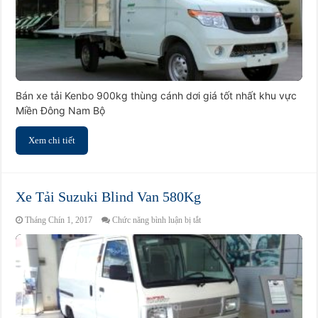
Bán xe tải Kenbo 900kg thùng cánh dơi giá tốt nhất khu vực
Miền Đông Nam Bộ
Xem chi tiết
Xe Tải Suzuki Blind Van 580Kg
ở
Tháng Chín 1, 2017
Chức năng bình luận bị tắt
Xe
Tải
Suzuki
Blind
Van
580Kg