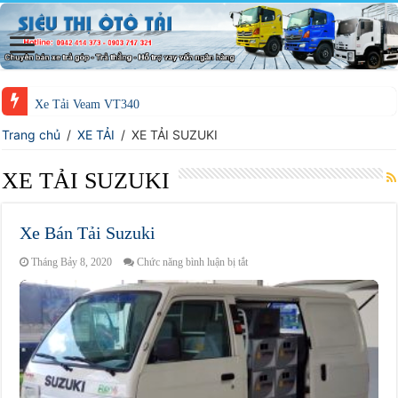
Xe Jac H360 ĐTLX
Trang chủ
/
XE TẢI
/
XE TẢI SUZUKI
XE TẢI SUZUKI
Xe Bán Tải Suzuki
ở
Tháng Bảy 8, 2020
Chức năng bình luận bị tắt
Xe
Bán
Tải
Suzuki