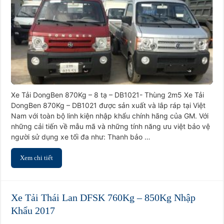
870Kg
–
8
tạ
–
DB1021-
Thùng
2m5
Xe Tải DongBen 870Kg – 8 tạ – DB1021- Thùng 2m5 Xe Tải
DongBen 870Kg – DB1021 được sản xuất và lắp ráp tại Việt
Nam với toàn bộ linh kiện nhập khẩu chính hãng của GM. Với
những cải tiến về mẫu mã và những tính năng ưu việt bảo vệ
người sử dụng xe tối đa như: Thanh bảo …
Xem chi tiết
Xe Tải Thái Lan DFSK 760Kg – 850Kg Nhập
Khẩu 2017