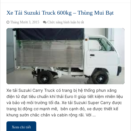
Xe Tải Suzuki Truck 600kg – Thùng Mui Bạt
ở
Tháng Mười 3, 2015
Chức năng bình luận bị tắt
Xe
Tải
Suzuki
Truck
600kg
–
Thùng
Mui
Bạt
Xe tải Suzuki Carry Truck có trang bị hệ thống phun xăng
điện tử đạt tiêu chuẩn khí thải Euro II giúp tiết kiệm nhiên liệu
và bảo vệ môi trường tối đa. Xe tải Suzuki Super Carry được
trang bị động cơ mạnh mẽ, bên cạnh đó, xe được thiết kế
khung sườn chắc chắn và cabin rộng rãi. Với …
Xem chi tiết