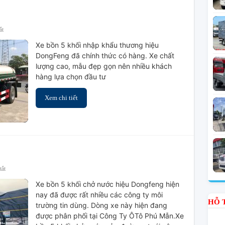
ở
ắt
Xe
Xe bồn 5 khối nhập khẩu thương hiệu
Bồn
DongFeng đã chính thức có hàng. Xe chất
5
lượng cao, mẫu đẹp gọn nên nhiều khách
Khối
hàng lựa chọn đầu tư
Xem chi tiết
ở
tắt
Xe
Xe bồn 5 khối chở nước hiệu Dongfeng hiện
Bồn
nay đã được rất nhiều các công ty môi
5
HỖ 
trường tin dùng. Dòng xe này hiện đang
Khối
được phân phối tại Công Ty ÔTô Phú Mẫn.Xe
Chở