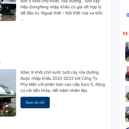
bồn 5 khối chở nước, rửa đường , tưới cây
Nước
hiệu DongFeng nhập khẩu có giá rất hợp lý
để đầu tư. Ngoại thất – Nội thất của xe bồn
…
XE
ở
t
Xitec
Xitec 9 khối chở nước tưới cây rửa đường
9
được nhập khẩu 2022-2023 bởi Công Ty
Khối
Phú Mẫn với phiên bản cao cấp Euro 5, động
Chở
cơ cải tiến khỏe, tiết kiệm nhiên liệu
Nước
Xem chi tiết