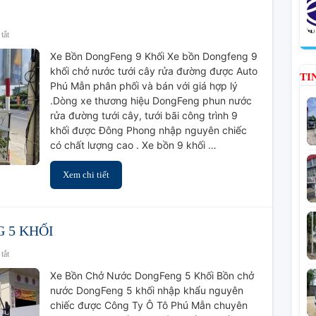
ở
tắt
Xe
Xe Bồn DongFeng 9 Khối Xe bồn Dongfeng 9
Bồn
khối chở nước tưới cây rửa đường được Auto
DongFeng
TI
Phú Mẫn phân phối và bán với giá hợp lý
9
.Dòng xe thương hiệu DongFeng phun nước
Khối
rửa đường tưới cây, tưới bãi công trình 9
khối được Đông Phong nhập nguyên chiếc
có chất lượng cao . Xe bồn 9 khối …
Xem chi tiết
 5 KHỐI
ở
tắt
BỒN
Xe Bồn Chở Nước DongFeng 5 Khối Bồn chở
CHỞ
nước DongFeng 5 khối nhập khẩu nguyên
NƯỚC
chiếc được Công Ty Ô Tô Phú Mẫn chuyên
DONGFENG