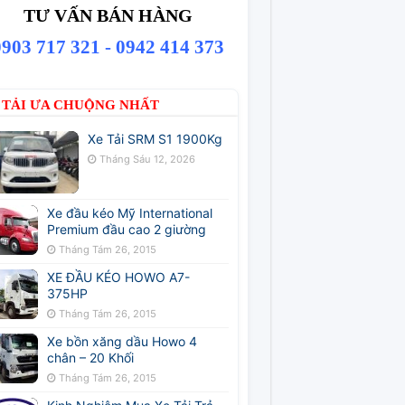
TƯ VẤN BÁN HÀNG
0903 717 321 - 0942 414 373
 TẢI ƯA CHUỘNG NHẤT
Xe Tải SRM S1 1900Kg
Tháng Sáu 12, 2026
Xe đầu kéo Mỹ International
Premium đầu cao 2 giường
Tháng Tám 26, 2015
XE ĐẦU KÉO HOWO A7-
375HP
Tháng Tám 26, 2015
Xe bồn xăng dầu Howo 4
chân – 20 Khối
Tháng Tám 26, 2015