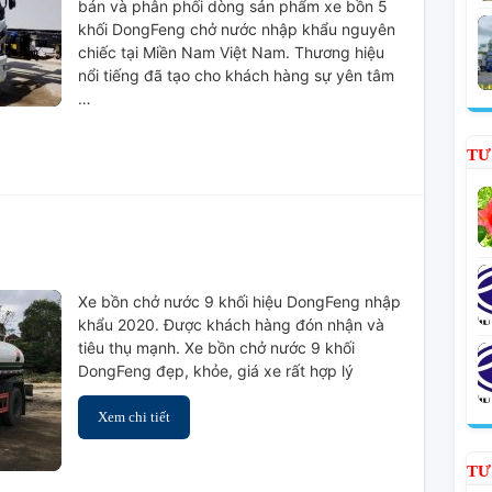
bán và phân phối dòng sản phẩm xe bồn 5
5
khối DongFeng chở nước nhập khẩu nguyên
KHỐI
chiếc tại Miền Nam Việt Nam. Thương hiệu
nổi tiếng đã tạo cho khách hàng sự yên tâm
…
TƯ
ở
Xe
Xe bồn chở nước 9 khối hiệu DongFeng nhập
Bồn
khẩu 2020. Được khách hàng đón nhận và
Chở
tiêu thụ mạnh. Xe bồn chở nước 9 khối
Nước
DongFeng đẹp, khỏe, giá xe rất hợp lý
9
Khối
Xem chi tiết
TƯ