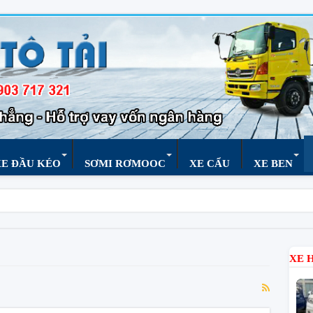
XE ĐẦU KÉO
SƠMI RƠMOOC
XE CẨU
XE BEN
XE 