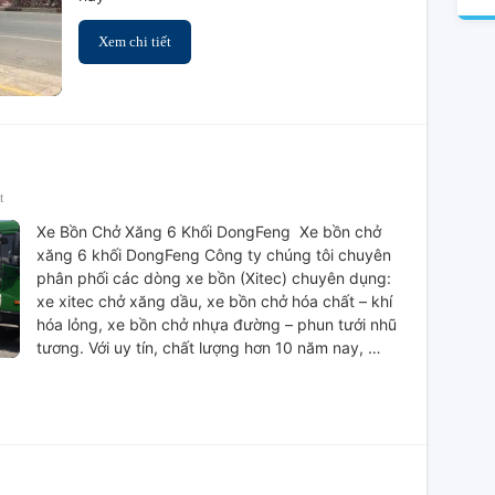
Khối
Xem chi tiết
ở
t
Xe
Xe Bồn Chở Xăng 6 Khối DongFeng Xe bồn chở
Bồn
xăng 6 khối DongFeng Công ty chúng tôi chuyên
Chở
phân phối các dòng xe bồn (Xitec) chuyên dụng:
Xăng
xe xitec chở xăng dầu, xe bồn chở hóa chất – khí
6
hóa lỏng, xe bồn chở nhựa đường – phun tưới nhũ
khối
tương. Với uy tín, chất lượng hơn 10 năm nay, …