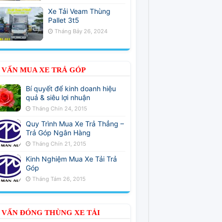
Xe Tải Veam Thùng
Pallet 3t5
Tháng Bảy 26, 2024
 VẤN MUA XE TRẢ GÓP
Bí quyết để kinh doanh hiệu
quả & siêu lợi nhuận
Tháng Chín 24, 2015
Quy Trình Mua Xe Trả Thẳng –
Trả Góp Ngân Hàng
Tháng Chín 21, 2015
Kinh Nghiệm Mua Xe Tải Trả
Góp
Tháng Tám 26, 2015
 VẤN ĐÓNG THÙNG XE TẢI