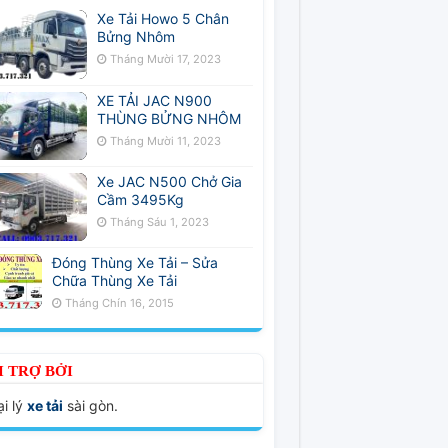
Xe Tải Howo 5 Chân
Bửng Nhôm
Tháng Mười 17, 2023
XE TẢI JAC N900
THÙNG BỬNG NHÔM
Tháng Mười 11, 2023
Xe JAC N500 Chở Gia
Cầm 3495Kg
Tháng Sáu 1, 2023
Đóng Thùng Xe Tải – Sửa
Chữa Thùng Xe Tải
Tháng Chín 16, 2015
I TRỢ BỞI
i lý
xe tải
sài gòn.