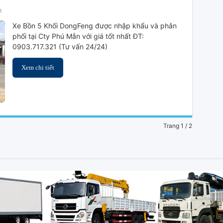
ở
t
Xe
Xe Bồn 5 Khối DongFeng được nhập khẩu và phân
Bồn
phối tại Cty Phú Mẫn với giá tốt nhất ĐT:
5
0903.717.321 (Tư vấn 24/24)
Khối
DongFeng
Xem chi tiết
Trang 1 / 2