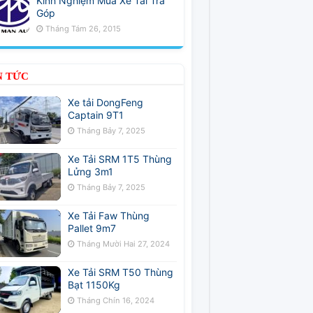
Kinh Nghiệm Mua Xe Tải Trả
Góp
Tháng Tám 26, 2015
N TỨC
Xe tải DongFeng
Captain 9T1
Tháng Bảy 7, 2025
Xe Tải SRM 1T5 Thùng
Lửng 3m1
Tháng Bảy 7, 2025
Xe Tải Faw Thùng
Pallet 9m7
Tháng Mười Hai 27, 2024
Xe Tải SRM T50 Thùng
Bạt 1150Kg
Tháng Chín 16, 2024