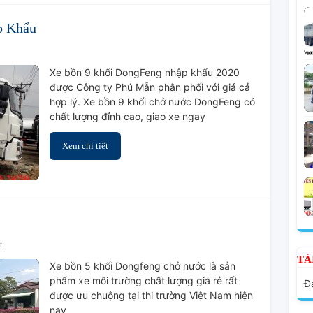
p Khẩu
ở
Xe
Xe bồn 9 khối DongFeng nhập khẩu 2020
Bồn
được Công ty Phú Mẫn phân phối với giá cả
9
hợp lý. Xe bồn 9 khối chở nước DongFeng có
Khối
chất lượng đỉnh cao, giao xe ngay
DongFeng
Nhập
Xem chi tiết
Khẩu
ở
t
Xe
TÀ
Xe bồn 5 khối Dongfeng chở nước là sản
Bồn
phẩm xe môi trường chất lượng giá rẻ rất
Đạ
Dongfeng
được ưu chuộng tại thi trường Việt Nam hiện
5
nay