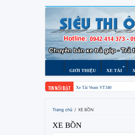
GIỚI THIỆU
XE TẢI
Xe Tải Veam VT340
Tin nổi bật
Trang chủ
/
XE BỒN
XE BỒN