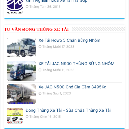
Kinh Nghiệm Mua Xe Tải Trả Góp
Tháng Tám 26, 2015
TƯ VẤN ĐÓNG THÙNG XE TẢI
Xe Tải Howo 5 Chân Bửng Nhôm
Tháng Mười 17, 2023
XE TẢI JAC N900 THÙNG BỬNG NHÔM
Tháng Mười 11, 2023
Xe JAC N500 Chở Gia Cầm 3495Kg
Tháng Sáu 1, 2023
Đóng Thùng Xe Tải – Sửa Chữa Thùng Xe Tải
Tháng Chín 16, 2015