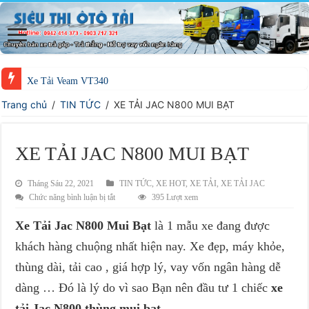
Xe Tải Veam VT340
Trang chủ
/
TIN TỨC
/
XE TẢI JAC N800 MUI BẠT
XE TẢI JAC N800 MUI BẠT
Tháng Sáu 22, 2021
TIN TỨC
,
XE HOT
,
XE TẢI
,
XE TẢI JAC
ở
Chức năng bình luận bị tắt
395 Lượt xem
XE
Xe Tải Jac N800 Mui Bạt
là 1 mẫu xe đang được
TẢI
JAC
khách hàng chuộng nhất hiện nay. Xe đẹp, máy khỏe,
N800
thùng dài, tải cao , giá hợp lý, vay vốn ngân hàng dễ
MUI
BẠT
dàng … Đó là lý do vì sao Bạn nên đầu tư 1 chiếc
xe
tải Jac N800 thùng mui bạt