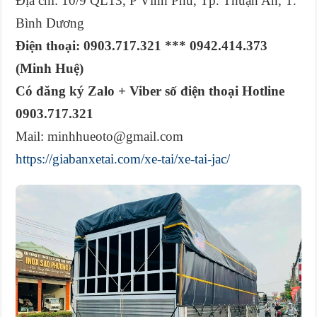
Địa chỉ: 10/9 QL13, P Vĩnh Phú, Tp. Thuận An, T.
Bình Dương
Điện thoại: 0903.717.321 *** 0942.414.373
(Minh Huệ)
Có đăng ký Zalo + Viber số điện thoại Hotline
0903.717.321
Mail: minhhueoto@gmail.com
https://giabanxetai.com/xe-tai/xe-tai-jac/