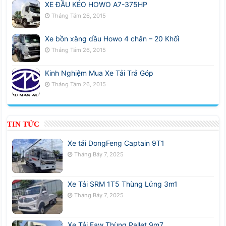
XE ĐẦU KÉO HOWO A7-375HP
Tháng Tám 26, 2015
Xe bồn xăng dầu Howo 4 chân – 20 Khối
Tháng Tám 26, 2015
Kinh Nghiệm Mua Xe Tải Trả Góp
Tháng Tám 26, 2015
TIN TỨC
Xe tải DongFeng Captain 9T1
Tháng Bảy 7, 2025
Xe Tải SRM 1T5 Thùng Lửng 3m1
Tháng Bảy 7, 2025
Xe Tải Faw Thùng Pallet 9m7