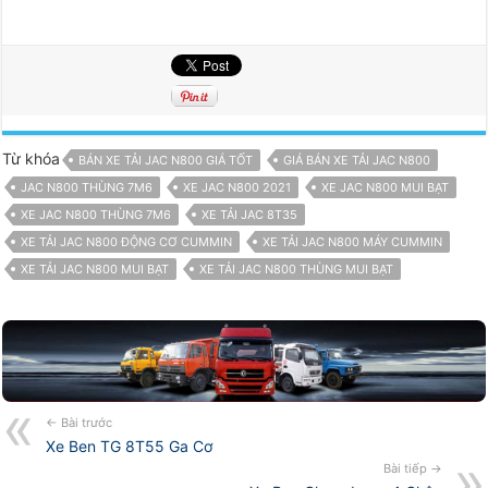
Từ khóa
BÁN XE TẢI JAC N800 GIÁ TỐT
GIÁ BÁN XE TẢI JAC N800
JAC N800 THÙNG 7M6
XE JAC N800 2021
XE JAC N800 MUI BẠT
XE JAC N800 THÙNG 7M6
XE TẢI JAC 8T35
XE TẢI JAC N800 ĐỘNG CƠ CUMMIN
XE TẢI JAC N800 MÁY CUMMIN
XE TẢI JAC N800 MUI BẠT
XE TẢI JAC N800 THÙNG MUI BẠT
← Bài trước
Xe Ben TG 8T55 Ga Cơ
Bài tiếp →