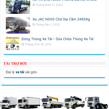
Tháng Mười 11, 2023
Xe JAC N500 Chở Gia Cầm 3495Kg
Tháng Sáu 1, 2023
Đóng Thùng Xe Tải – Sửa Chữa Thùng Xe Tải
Tháng Chín 16, 2015
TÀI TRỢ BỞI
Đại lý
xe tải
sài gòn.