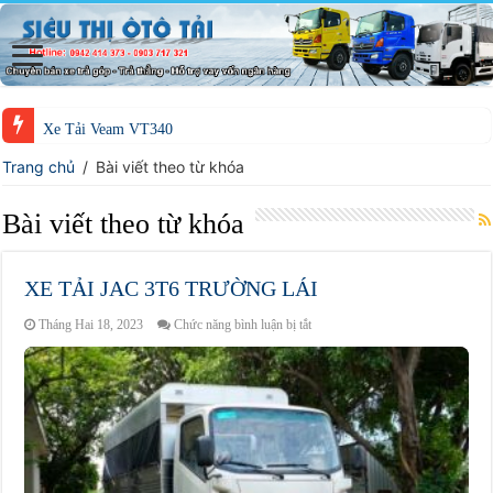
Xe Tải Veam VT340
Trang chủ
/
Bài viết theo từ khóa
Bài viết theo từ khóa
XE TẢI JAC 3T6 TRƯỜNG LÁI
ở
Tháng Hai 18, 2023
Chức năng bình luận bị tắt
XE
TẢI
JAC
3T6
TRƯỜNG
LÁI