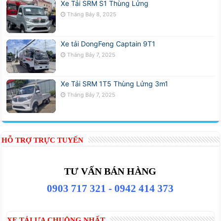
Xe Tải SRM S1 Thùng Lửng
Tháng Bảy 8, 2025
Xe tải DongFeng Captain 9T1
Tháng Bảy 7, 2025
Xe Tải SRM 1T5 Thùng Lửng 3m1
Tháng Bảy 7, 2025
HỖ TRỢ TRỰC TUYẾN
TƯ VẤN BÁN HÀNG
0903 717 321 - 0942 414 373
XE TẢI ƯA CHUỘNG NHẤT