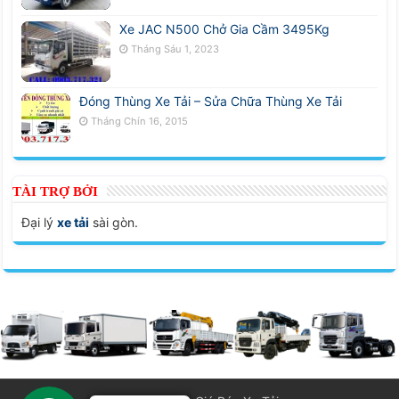
Xe JAC N500 Chở Gia Cầm 3495Kg
Tháng Sáu 1, 2023
Đóng Thùng Xe Tải – Sửa Chữa Thùng Xe Tải
Tháng Chín 16, 2015
TÀI TRỢ BỞI
Đại lý
xe tải
sài gòn.