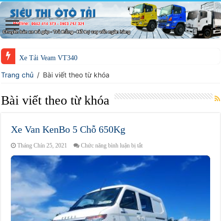
Xe Tải Veam VT340
Trang chủ
/
Bài viết theo từ khóa
Bài viết theo từ khóa
Xe Van KenBo 5 Chỗ 650Kg
ở
Tháng Chín 25, 2021
Chức năng bình luận bị tắt
Xe
Van
KenBo
5
Chỗ
650Kg