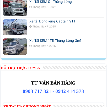
Xe Tải SRM S1 Thùng Lửng
Tháng Bảy 8, 2025
Xe tải DongFeng Captain 9T1
Tháng Bảy 7, 2025
Xe Tải SRM 1T5 Thùng Lửng 3m1
Tháng Bảy 7, 2025
HỖ TRỢ TRỰC TUYẾN
TƯ VẤN BÁN HÀNG
0903 717 321 - 0942 414 373
XE TẢI ƯA CHUỘNG NHẤT