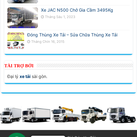
Xe JAC N500 Chở Gia Cầm 3495Kg
Tháng Sáu 1, 2023
Đóng Thùng Xe Tải – Sửa Chữa Thùng Xe Tải
Tháng Chín 16, 2015
TÀI TRỢ BỞI
Đại lý
xe tải
sài gòn.