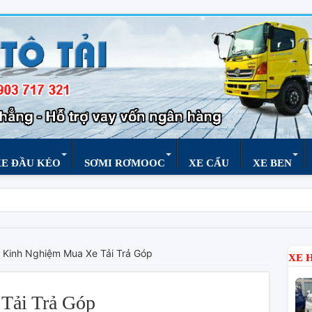
XE ĐẦU KÉO
SƠMI RƠMOOC
XE CẨU
XE BEN
Kinh Nghiệm Mua Xe Tải Trả Góp
XE 
Tải Trả Góp