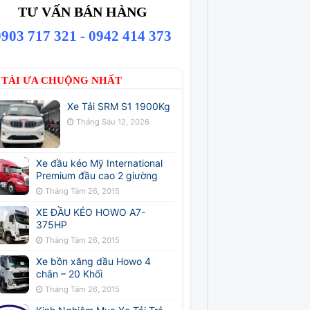
TƯ VẤN BÁN HÀNG
0903 717 321 - 0942 414 373
 TẢI ƯA CHUỘNG NHẤT
Xe Tải SRM S1 1900Kg
Tháng Sáu 12, 2026
Xe đầu kéo Mỹ International
Premium đầu cao 2 giường
Tháng Tám 26, 2015
XE ĐẦU KÉO HOWO A7-
375HP
Tháng Tám 26, 2015
Xe bồn xăng dầu Howo 4
chân – 20 Khối
Tháng Tám 26, 2015