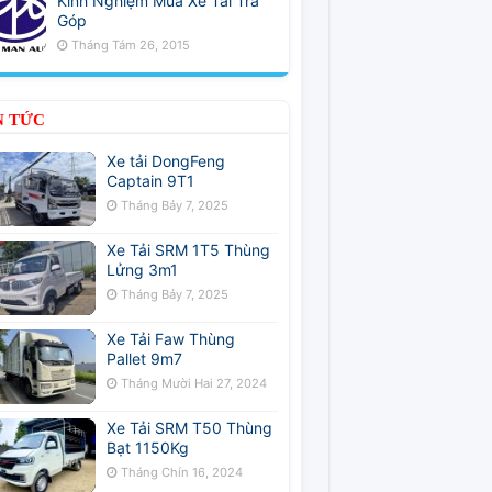
Kinh Nghiệm Mua Xe Tải Trả
Góp
Tháng Tám 26, 2015
N TỨC
Xe tải DongFeng
Captain 9T1
Tháng Bảy 7, 2025
Xe Tải SRM 1T5 Thùng
Lửng 3m1
Tháng Bảy 7, 2025
Xe Tải Faw Thùng
Pallet 9m7
Tháng Mười Hai 27, 2024
Xe Tải SRM T50 Thùng
Bạt 1150Kg
Tháng Chín 16, 2024