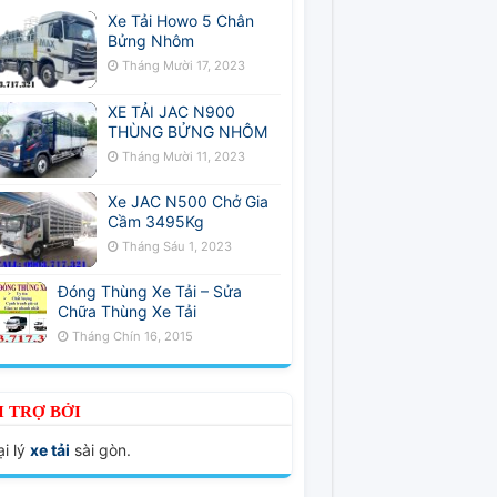
Xe Tải Howo 5 Chân
Bửng Nhôm
Tháng Mười 17, 2023
XE TẢI JAC N900
THÙNG BỬNG NHÔM
Tháng Mười 11, 2023
Xe JAC N500 Chở Gia
Cầm 3495Kg
Tháng Sáu 1, 2023
Đóng Thùng Xe Tải – Sửa
Chữa Thùng Xe Tải
Tháng Chín 16, 2015
I TRỢ BỞI
i lý
xe tải
sài gòn.