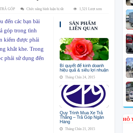
ở
 TRẢ GÓP
Chức năng bình luận bị tắt
1,521 Lượt xem
Kinh
ệu đến các bạn bài
Nghiệm
SẢN PHẨM
Mua
LIÊN QUAN
ả góp trong tình
Xe
Tải
ền kiếm được phải
Trả
ùng khắt khe. Trong
Góp
ộc phải sử dụng đến
Bí quyết để kinh doanh
hiệu quả & siêu lợi nhuận
Tháng Chín 24, 2015
Quy Trình Mua Xe Trả
Thẳng – Trả Góp Ngân
HỖ 
Hàng
Tháng Chín 21, 2015