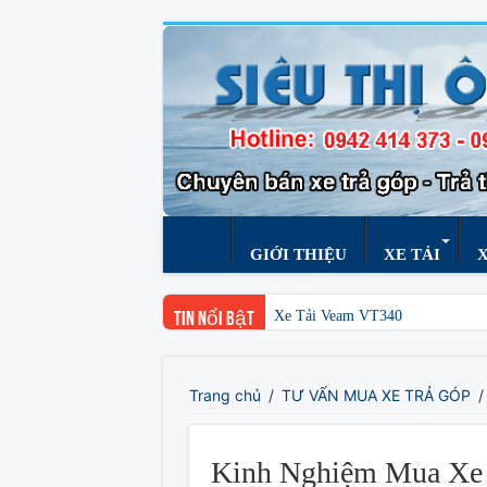
GIỚI THIỆU
XE TẢI
Xe Tải Veam VT340
Tin nổi bật
Trang chủ
/
TƯ VẤN MUA XE TRẢ GÓP
/
Kinh Nghiệm Mua Xe 