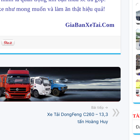
xe như mong muốn và làm ăn thật hiệu quả!
GiaBanXeTai.Com
Bài tiếp →
Xe Tải DongFeng C260 – 13,3
TÀ
tấn Hoàng Huy
Đạ