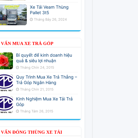
Xe Tải Veam Thùng
Pallet 3t5
Tháng Bảy 26, 2024
 VẤN MUA XE TRẢ GÓP
Bí quyết để kinh doanh hiệu
quả & siêu lợi nhuận
Tháng Chín 24, 2015
Quy Trình Mua Xe Trả Thẳng –
Trả Góp Ngân Hàng
Tháng Chín 21, 2015
Kinh Nghiệm Mua Xe Tải Trả
Góp
Tháng Tám 26, 2015
 VẤN ĐÓNG THÙNG XE TẢI