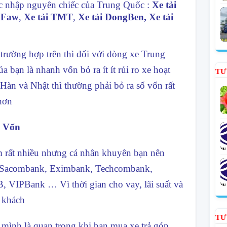
oặc nhập nguyên chiếc của Trung Quốc :
Xe tải
i Faw
,
Xe tải TMT
,
Xe tải DongBen, Xe tải
trường hợp trên thì đối với dòng xe Trung
 bạn là nhanh vốn bỏ ra ít ít rủi ro xe hoạt
TƯ
Hàn và Nhật thì thường phải bỏ ra số vốn rất
hơn
ợ Vốn
m rất nhiều nhưng cá nhân khuyên bạn nên
: Sacombank, Eximbank, Techcombank,
VIPBank … Vì thời gian cho vay, lãi suất và
ý khách
TƯ
 mình là quan trọng khi bạn mua xe trả góp.